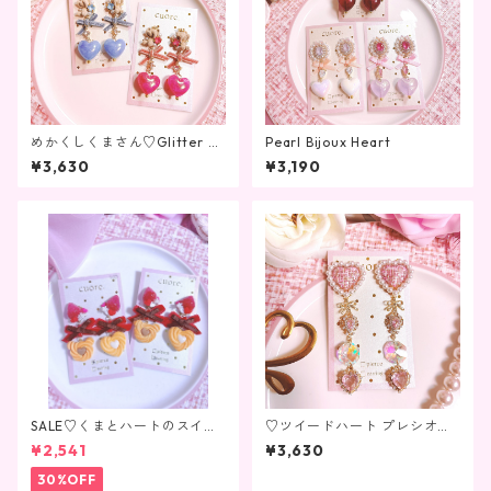
めかくしくまさん♡Glitter he
Pearl Bijoux Heart
art
¥3,630
¥3,190
SALE♡くまとハートのスイー
♡ツイードハート プレシオサ
ツクッキー♡
クリスタルビジュー♡
¥2,541
¥3,630
30%OFF