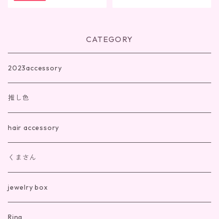
CATEGORY
2023accessory
推し色
hair accessory
くまさん
jewelry box
Ring