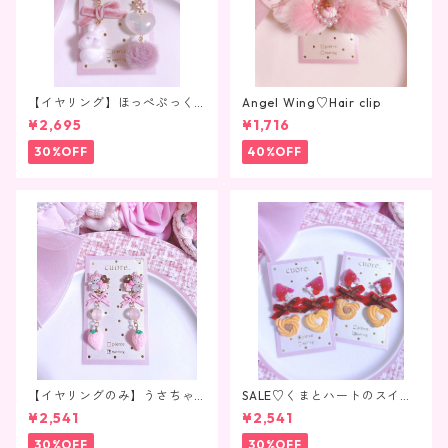
【イヤリング】ほっぺぷっく
Angel Wing♡Hair clip
りうさちゃん
¥2,695
¥1,716
30%OFF
40%OFF
【イヤリングのみ】うさちゃ
SALE♡くまとハートのスイー
んいちごちょこれーと
ツクッキー♡
¥2,541
¥2,541
30%OFF
30%OFF