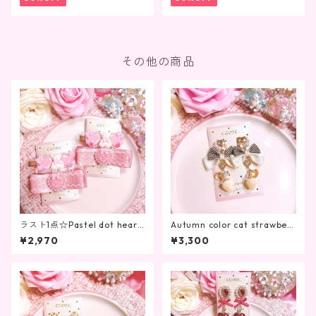
その他の商品
ラスト1点☆Pastel dot heart
Autumn color cat strawberr
bear hair clip
y
¥2,970
¥3,300