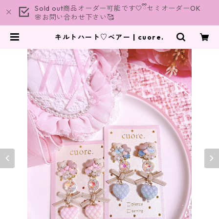
Sold out商品オーダー可能です🤍ྀིセミオーダーOK
🌸お問い合わせ下さい🥰
キルトハート♡ベアー | cuore.