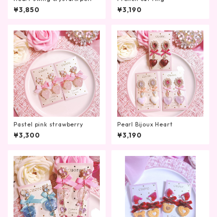
¥3,850
¥3,190
Pastel pink strawberry
Pearl Bijoux Heart
¥3,300
¥3,190