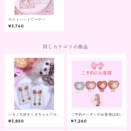
キルトハート♡ベアー
¥3,740
同じカテゴリの商品
いちご大好きくまちゃん♡キ
ご予約オーダーのお客様(2点)
ラキラガーリー ピアス／イヤ
¥3,850
¥7,260
リング