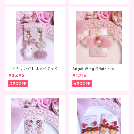
【イヤリング】ほっぺぷっく
Angel Wing♡Hair clip
りうさちゃん
¥2,695
¥1,716
30%OFF
40%OFF