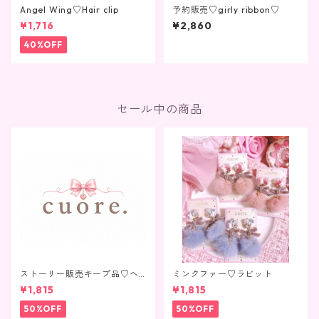
Angel Wing♡Hair clip
予約販売♡girly ribbon♡
¥1,716
¥2,860
40%OFF
セール中の商品
ストーリー販売キープ品♡ヘ
ミンクファー♡ラビット
アクリップ1点
¥1,815
¥1,815
50%OFF
50%OFF