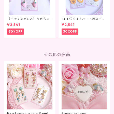
【イヤリングのみ】うさちゃ
SALE♡くまとハートのスイー
んいちごちょこれーと
ツクッキー♡
¥2,541
¥2,541
30%OFF
30%OFF
その他の商品
Heart swing crystal＆perl
French cat ring